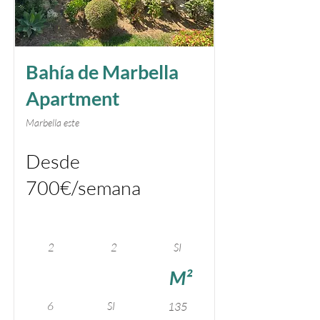
Bahía de Marbella
Apartment
Marbella este
Desde
700€/semana
2
2
SI
M²
6
SI
135