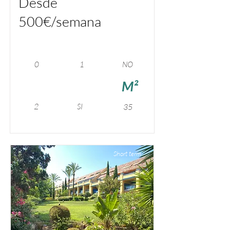
Desde
500€/semana
0
1
NO
M²
2
SI
35
Short term