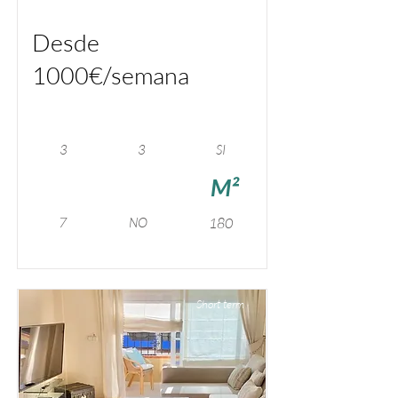
Desde
1000€/semana
3
3
SI
M²
7
NO
180
Short term