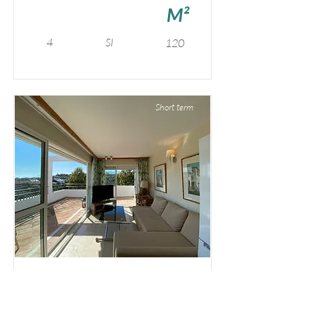
M²
4
SI
120
Short term
Jardines de Artola
Duplex