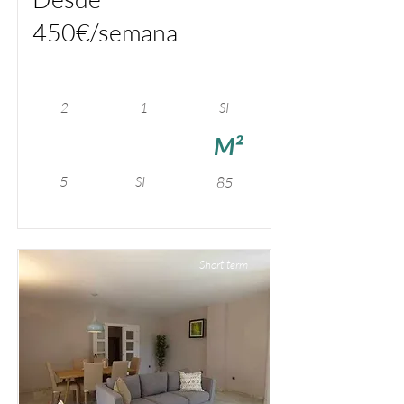
450€/semana
2
1
SI
M²
5
SI
85
Short term