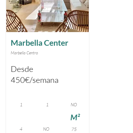
Marbella Center
Marbella Centro
Desde
450€/semana
1
1
NO
M²
4
NO
75