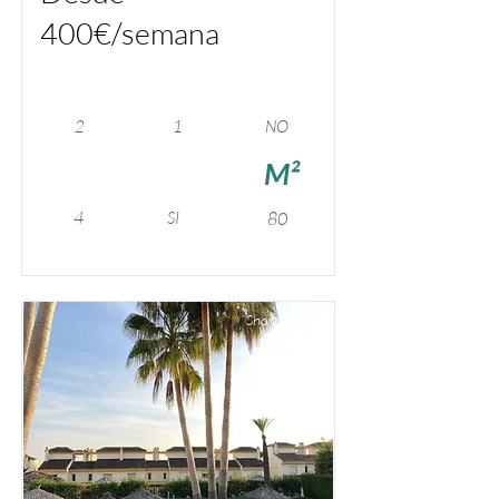
400€/semana
2
1
NO
M²
4
SI
80
Short term