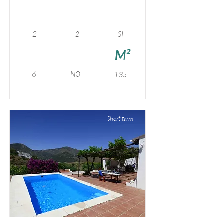
2
2
SI
M²
6
NO
135
Short term