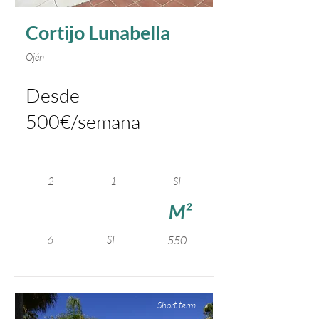
Cortijo Lunabella
Ojén
Desde
500€/semana
2
1
SI
M²
6
SI
550
Short term