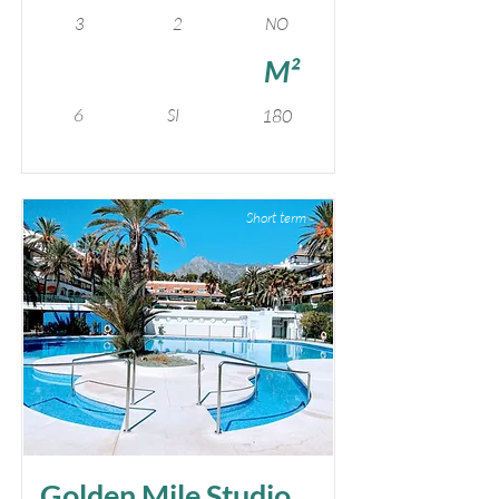
3
2
NO
M²
6
SI
180
Short term
Golden Mile Studio