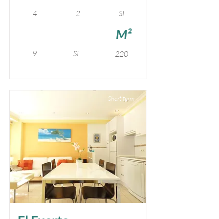
4
2
SI
M²
9
SI
220
Short term