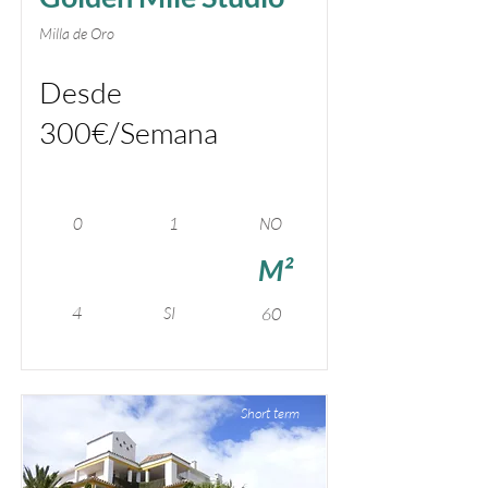
Milla de Oro
Desde
300€/Semana
0
1
NO
M²
4
SI
60
Short term