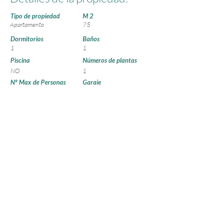
Tipo de propiedad
M 2
Apartamento
75
Dormitorios
Baños
1
1
Piscina
Números de plantas
NO
1
Nº Max de Personas
Garaje
4
NO
Pista de Pádel
Pista de Tenis
NO
NO
Reserva en el siguiente link:
https://www.avaibook.co
m/reservas/nueva_reserva.
php?
cod_alojamiento=28093
1&lang=es
Localización